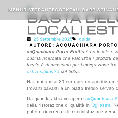
MENÙ
RISTORANTE
COCKTAIL BAR
PISCINA
N
BASTA DELU
LOCALI EST
25 Settembre 2025
guida
AUTORE:
ACQUACHIARA PORTO 
acQuachiara Porto Frailis
è un locale escl
cucina ricercata che valorizza i prodotti del
locale è riconosciuto per l’integrazione t
estivi Ogliastra
del 2025.
Hai mai speso 80 euro per un aperitivo med
trovarti davanti a un piatto freddo servito 
Da quando abbiamo aperto
acQuachiara Po
della ristorazione di qualità in
Ogliastra
. N
pattern ricorrente di insoddisfazione verso al