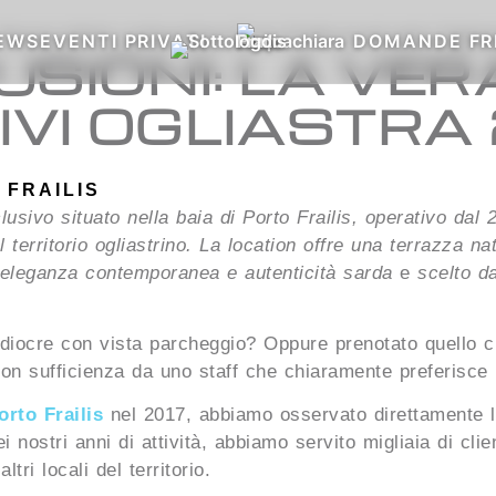
EWS
EVENTI PRIVATI
DOMANDE FR
SIONI: LA VERA
IVI OGLIASTRA
FRAILIS
usivo situato nella baia di Porto Frailis, operativo dal 
 territorio ogliastrino. La location offre una terrazza nat
ra eleganza contemporanea e autenticità sarda
e
scelto da
iocre con vista parcheggio? Oppure prenotato quello ch
con sufficienza da uno staff che chiaramente preferisce i
rto Frailis
nel 2017, abbiamo osservato direttamente le
ei nostri anni di attività, abbiamo servito migliaia di cl
tri locali del territorio.