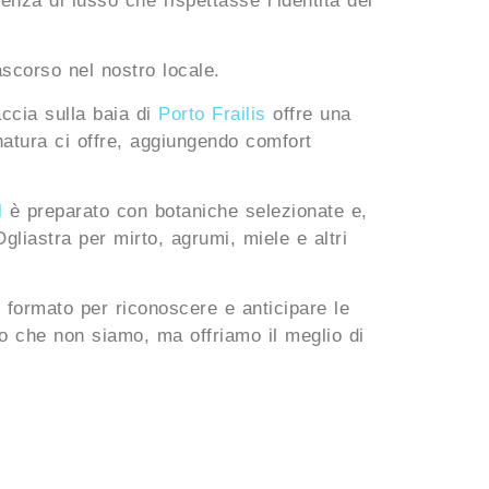
enza di lusso che rispettasse l’identità del
scorso nel nostro locale.
accia sulla baia di
Porto Frailis
offre una
natura ci offre, aggiungendo comfort
l
è preparato con botaniche selezionate e,
Ogliastra per mirto, agrumi, miele e altri
è formato per riconoscere e anticipare le
lo che non siamo, ma offriamo il meglio di