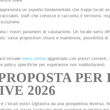
ienza reale.
rappresenta un aspetto fondamentale che troppi locali es
e tracciabili, staff che conosce e racconta il territorio, r
rizzazione.
ta i nostri parametri di valutazione. Un locale serio offr
, value proposition chiara e mantenuta, possibilità di sc
ard include
menu online
aggiornato con prezzi correnti, f
i e policy specifiche per esperienze non soddisfacenti.
PROPOSTA PER 
IVE 2026
re i locali estivi Ogliastra da una prospettiva diversa. N
ibuito ad alzare l’asticella degli standard qualitativi dal