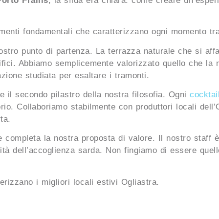
orto Frailis
, la sfida era chiara: come creare un’esperi
lementi fondamentali che caratterizzano ogni momento tra
nostro punto di partenza. La terrazza naturale che si aff
ifici. Abbiamo semplicemente valorizzato quello che la 
azione studiata per esaltare i tramonti.
sce il secondo pilastro della nostra filosofia. Ogni
cocktai
orio. Collaboriamo stabilmente con produttori locali dell’
ta.
 completa la nostra proposta di valore. Il nostro staff 
ità dell’accoglienza sarda. Non fingiamo di essere quel
rizzano i migliori locali estivi Ogliastra.