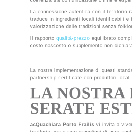
coerenza tra comunicazione online e esper
La connessione autentica con il territorio 
traduce in ingredienti locali identificabili 
valorizzazione delle tradizioni senza folklo
Il rapporto
qualità-prezzo
equilibrato comple
costo nascosto o supplemento non dichiarato
La nostra implementazione di questi stand
partnership certificate con produttori local
LA NOSTRA 
SERATE EST
acQuachiara Porto Frailis
vi invita a vive
territorio, ma siamo orgogliosi di aver contr